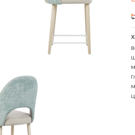
Х
В
Ш
М
Г
М
Ц