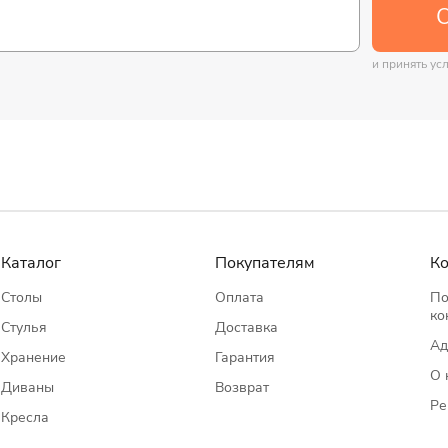
О
и принять ус
Каталог
Покупателям
К
Столы
Оплата
По
ко
Стулья
Доставка
Ад
Хранение
Гарантия
О 
Диваны
Возврат
Ре
Кресла