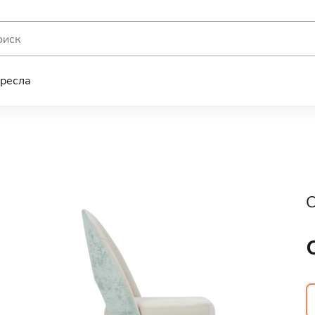
ресла
С