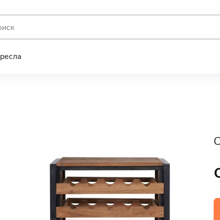
ресла
С