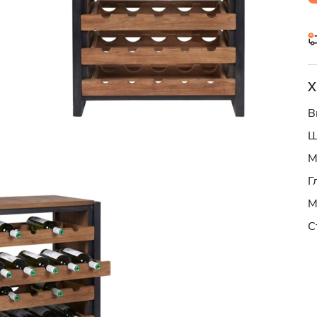
Х
В
Ш
М
Г
М
С