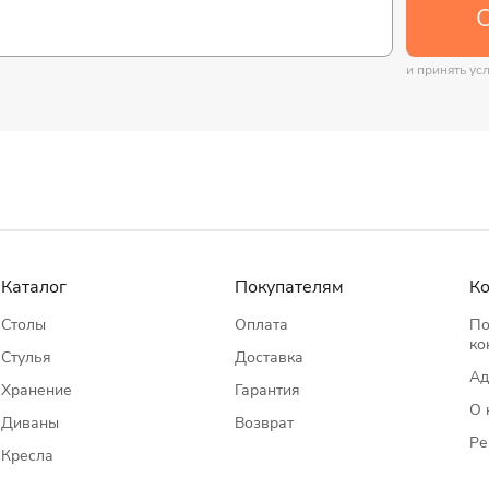
О
и принять ус
Каталог
Покупателям
К
Столы
Оплата
По
ко
Стулья
Доставка
Ад
Хранение
Гарантия
О 
Диваны
Возврат
Ре
Кресла