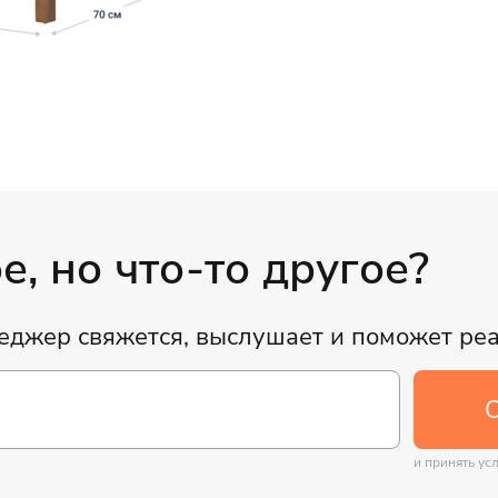
, но что-то другое?
неджер свяжется, выслушает и поможет ре
О
и принять ус