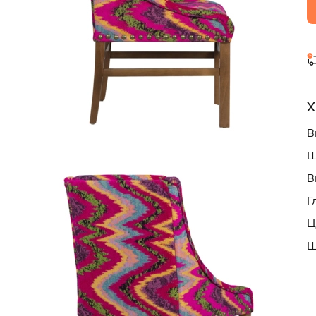
Х
В
Ш
В
Г
Ц
Ш