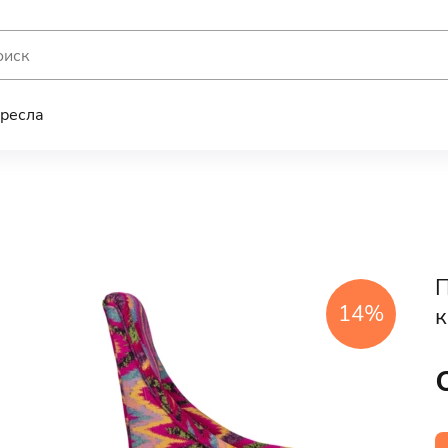
ресла
П
14%
к